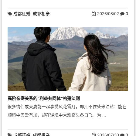
成都征婚
,
成都相亲
2026/08/02
0
高阶亲密关系的“利益共同体”构建法则
很多情侣或夫妻能一起享受风花雪月，却扛不住柴米油盐；能在
顺境中恩爱有加，却在逆境中大难临头各自飞。为 ...
成都征婚
,
成都相亲
2026/07/30
0