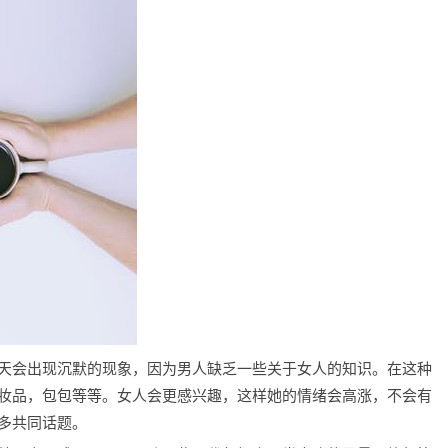
天会出现沉默的现象，因为男人缺乏一些关于女人的知识。在这种
妆品，包包等等。女人会更感兴趣，这样她的情绪会高涨，不会有
多共同话题。