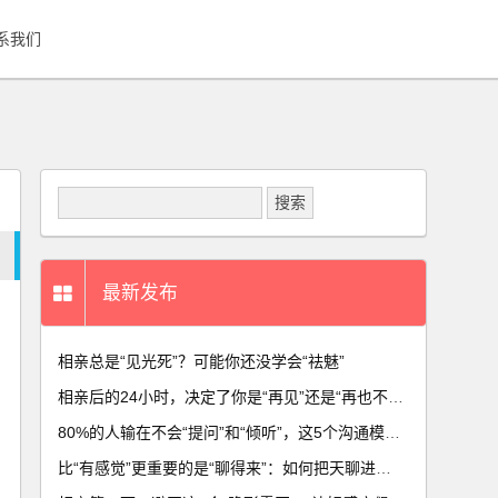
系我们
最新发布
相亲总是“见光死”？可能你还没学会“祛魅”
相亲后的24小时，决定了你是“再见”还是“再也不见”
80%的人输在不会“提问”和“倾听”，这5个沟通模型让你瞬间拉近距离
比“有感觉”更重要的是“聊得来”：如何把天聊进心里